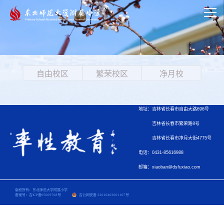
自由校区
繁荣校区
净月校
地址：吉林省长春市自由大路696号
吉林省长春市繁荣路8号
吉林省长春市净月大街4775号
电话：0431-85616988
邮箱：xiaoban@dsfuxiao.com
版权所有：东北师范大学附属小学
备案号：吉ICP备05009708号
吉公网安备 22010402001107号