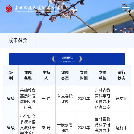
成果获奖
级
课题
主持
课题
立项
立项
运行
别
名称
人
类型
时间
单位
状态
基础教育
吉林省教
高质量发
重点委托
育科学研
省级
于 伟
2021年
已结项
展的实践
课题
究领导小
研究
组办公室
小学语文
吉林省教
多模态语
一般规划
育科学研
省级
文教科书
刘 丹
2021年
运行中
课题
究领导小
阅读的研