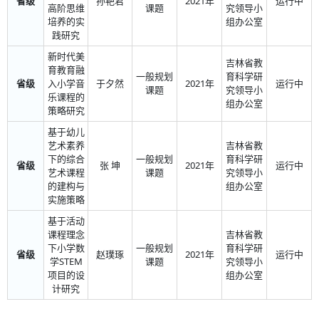
省级
孙艳君
2021年
运行中
高阶思维
课题
究领导小
培养的实
组办公室
践研究
新时代美
吉林省教
育教育融
一般规划
育科学研
省级
入小学音
于夕然
2021年
运行中
课题
究领导小
乐课程的
组办公室
策略研究
基于幼儿
艺术素养
吉林省教
下的综合
一般规划
育科学研
省级
张 坤
2021年
运行中
艺术课程
课题
究领导小
的建构与
组办公室
实施策略
基于活动
课程理念
吉林省教
下小学数
一般规划
育科学研
省级
赵璞琢
2021年
运行中
学STEM
课题
究领导小
项目的设
组办公室
计研究