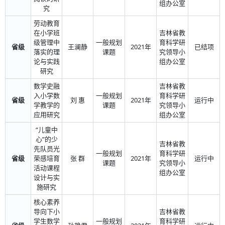
组办公室
究
劳动教育
在小学班
吉林省教
级管理中
一般规划
育科学研
省级
王澜静
2021年
已结项
落实的理
课题
究领导小
论与实践
组办公室
研究
数学史融
吉林省教
入小学数
一般规划
育科学研
省级
刘 惠
2021年
运行中
学教学的
课题
究领导小
应用研究
组办公室
“儿童中
心”的少
吉林省教
先队员光
一般规划
育科学研
省级
荣感培育
张 群
2021年
运行中
课题
究领导小
活动课程
组办公室
设计与实
施研究
核心素养
导向下小
吉林省教
学生数学
一般规划
育科学研