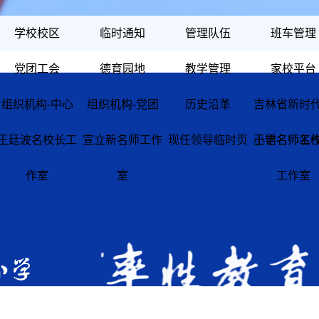
学校校区
临时通知
管理队伍
班车管理
党团工会
德育园地
教学管理
家校平台
组织机构-中心
组织机构-党团
历史沿革
吉林省新时
王廷波名校长工
宣立新名师工作
现任领导临时页
小学名师名
王语名师工
作室
室
工作室