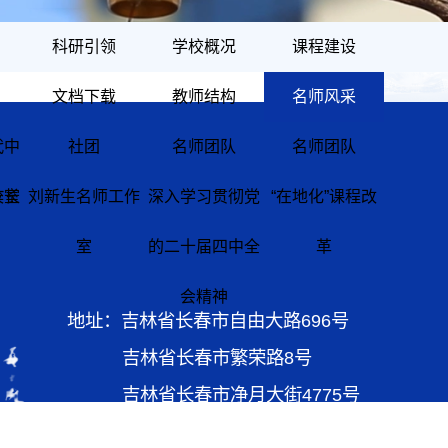
科研引领
学校概况
课程建设
文档下载
教师结构
名师风采
代中
社团
名师团队
名师团队
校长
作室
刘新生名师工作
深入学习贯彻党
“在地化”课程改
室
的二十届四中全
革
会精神
地址：吉林省长春市自由大路696号
吉林省长春市繁荣路8号
吉林省长春市净月大街4775号
电话：0431-85616992