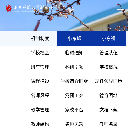
机制制度
小东狮
小东狮
学校校区
临时通知
管理队伍
班车管理
科研引领
学校概况
课程建设
学校简介旧版
现任领导旧版
名师风采
党团工会
德育园地
教学管理
家校平台
文档下载
教师结构
名师风采
教师名录