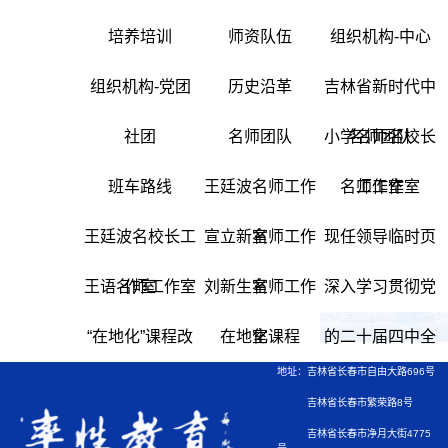
培养培训
师资队伍
组织机构-中心
组织机构-党团
历史沿革
吉林省新时代中
社团
名师团队
小学名师名校长
名师团队
班车路线
王廷波名师工作
名师工作室
工作室
王廷波名校长工
宣立新名师工作
室
现任领导临时页
王语名师工作室
作室
刘新生名师工作
室
深入学习贯彻党
“在地化”课程改
在地化课程
室
的二十届四中全
地址：吉林省长春市自由大路696号
革
会精神
吉林省长春市繁荣路8号
吉林省长春市净月大街4775